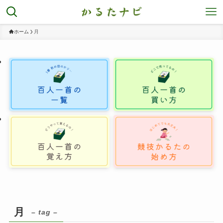
ホーム
月
月
– tag –