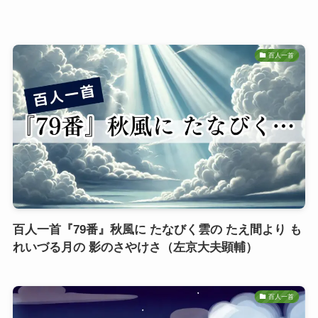
百人一首
百人一首『79番』秋風に たなびく雲の たえ間より も
れいづる月の 影のさやけさ（左京大夫顕輔）
百人一首