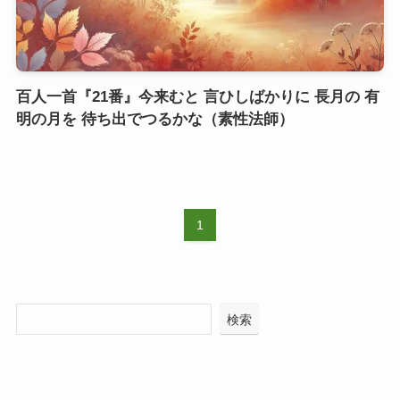
百人一首『21番』今来むと 言ひしばかりに 長月の 有
明の月を 待ち出でつるかな（素性法師）
1
検索