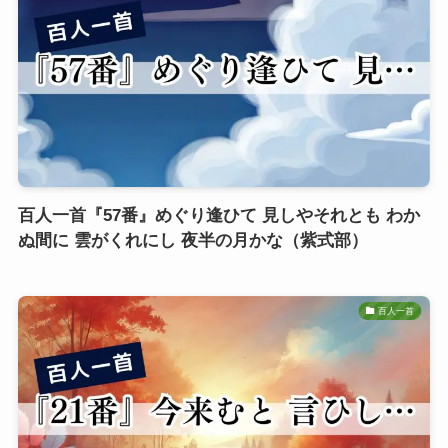
百人一首『57番』めぐり逢ひて 見しやそれとも わか
ぬ間に 雲がくれにし 夜半の月かな（紫式部）
百人一首