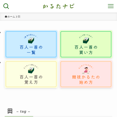
ホーム
田
田
– tag –