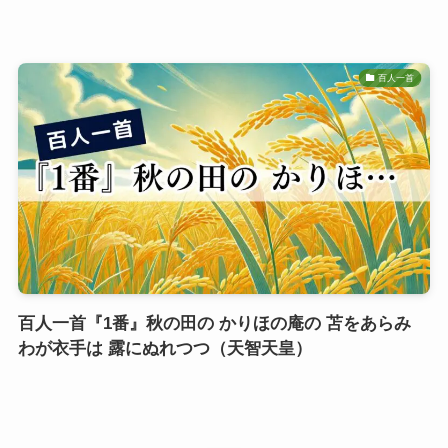
百人一首
百人一首『1番』秋の田の かりほの庵の 苫をあらみ
わが衣手は 露にぬれつつ（天智天皇）