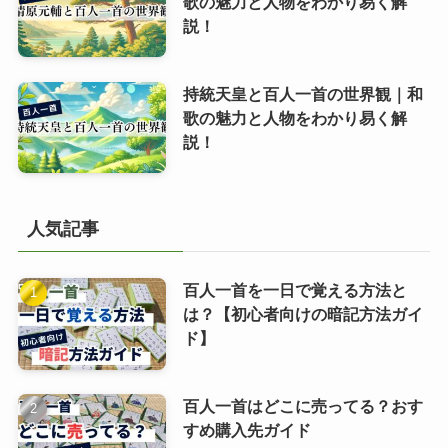
歌の魅力と人物をわかり易く解
説！
持統天皇と百人一首の世界観｜和
歌の魅力と人物をわかり易く解
説！
人気記事
百人一首を一日で覚える方法と
は？【初心者向けの暗記方法ガイ
ド】
百人一首はどこに売ってる？おす
すめ購入先ガイド