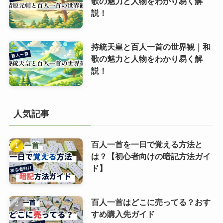
歌の魅力と人物をわかり易く解
説！
持統天皇と百人一首の世界観｜和
歌の魅力と人物をわかり易く解
説！
人気記事
百人一首を一日で覚える方法と
は？【初心者向けの暗記方法ガイ
ド】
百人一首はどこに売ってる？おす
すめ購入先ガイド