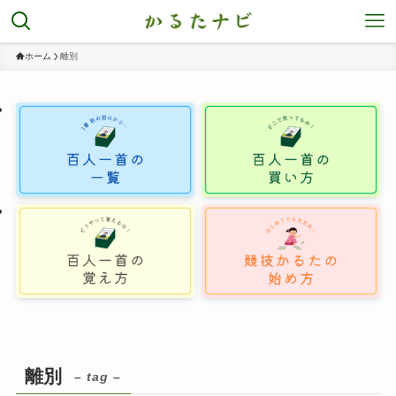
ホーム
離別
離別
– tag –