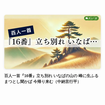
百人一首
百人一首『16番』立ち別れ いなばの山の 峰に生ふる
まつとし聞かば 今帰り来む（中納言行平）