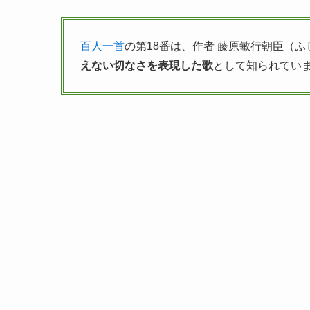
百人一首
の第18番は、作者 藤原敏行朝臣（
えない切なさを表現した歌
として知られてい