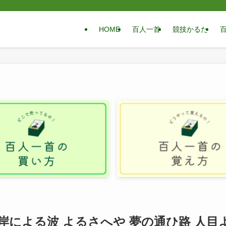
HOME
百人一首
競技かるた
 岸による波 よるさへや 夢の通ひ路 人目