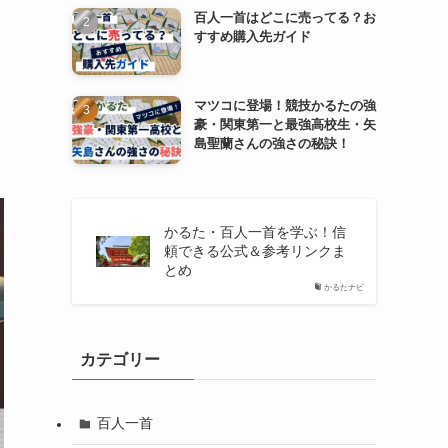
百人一首はどこに売ってる？お
すすめ購入先ガイド
マツコに登場！競技かるたの強
豪・関東第一と最強高校生・矢
島聖蘭さんの強さの秘訣！
かるた・百人一首を学ぶ！信
頼できる公式＆参考リンクま
とめ
かるたナビ
カテゴリー
百人一首