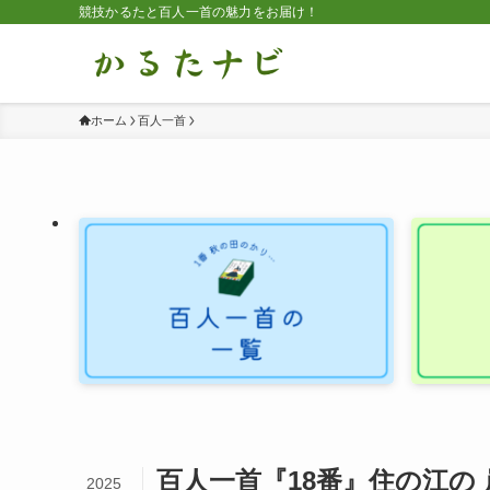
競技かるたと百人一首の魅力をお届け！
ホーム
百人一首
百人一首『18番』住の江の
2025