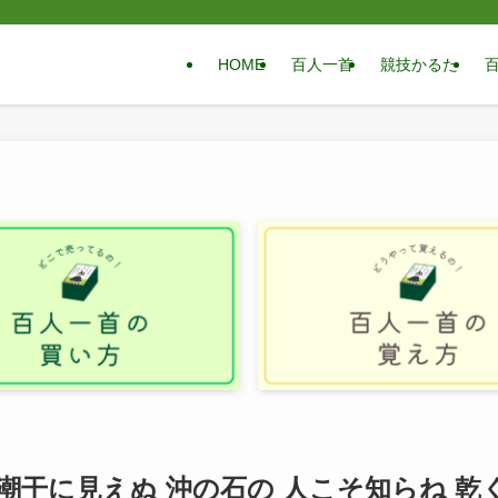
HOME
百人一首
競技かるた
 潮干に見えぬ 沖の石の 人こそ知らね 乾