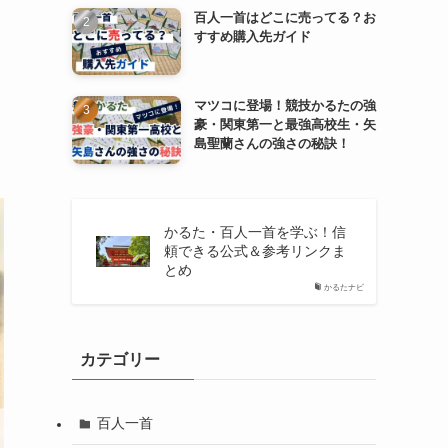
百人一首はどこに売ってる？お
すすめ購入先ガイド
マツコに登場！競技かるたの強
豪・関東第一と最強高校生・矢
島聖蘭さんの強さの秘訣！
かるた・百人一首を学ぶ！信
頼できる公式＆参考リンクま
とめ
かるたナビ
カテゴリー
百人一首