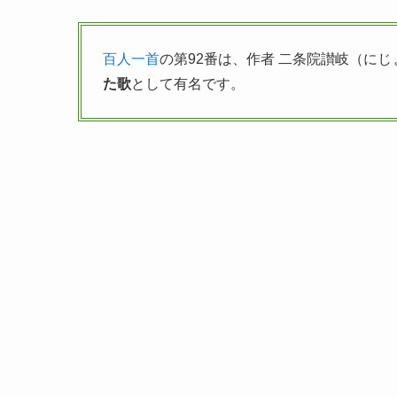
百人一首
の第92番は、作者 二条院讃岐（に
た歌
として有名です。