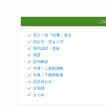
この
百人一首『92番』原文
読み方・決まり字
現代語訳・意味
背景
語句解説
作者｜二条院讃岐
出典｜千載和歌集
語呂合わせ
豆知識
まとめ