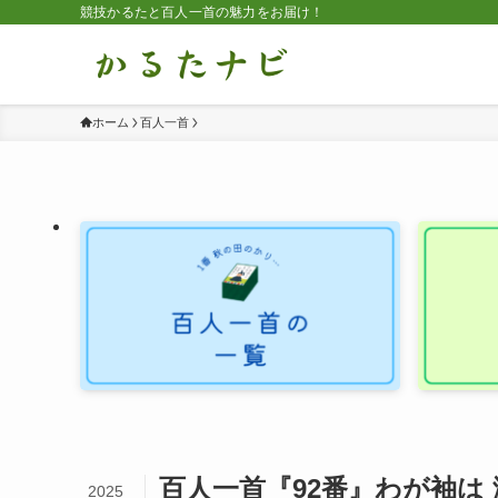
競技かるたと百人一首の魅力をお届け！
ホーム
百人一首
百人一首『92番』わが袖は
2025