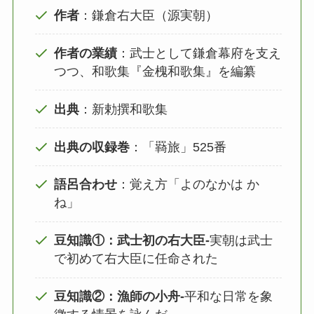
作者
：鎌倉右大臣（源実朝）
作者の業績
：武士として鎌倉幕府を支え
つつ、和歌集『金槐和歌集』を編纂
出典
：新勅撰和歌集
出典の収録巻
：「羇旅」525番
語呂合わせ
：覚え方「よのなかは か
ね」
豆知識①：武士初の右大臣‐
実朝は武士
で初めて右大臣に任命された
豆知識②：漁師の小舟‐
平和な日常を象