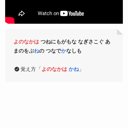
よのなかは
つねにもがもな なぎさこぐ あ
まのをぶ
ね
の つなで
か
なしも
覚え方
「
よのなかは
かね
」