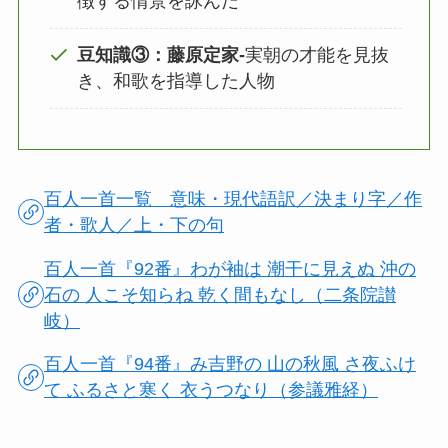
徴する情景を詠んだ
豆知識③：藤原定家‐
実朝の才能を見抜
き、和歌を指導した人物
百人一首一覧 意味・現代語訳／決まり字／作
者・歌人／上・下の句
百人一首『92番』わが袖は 潮干に見えぬ 沖の
石の 人こそ知らね 乾く間もなし（二条院讃
岐）
百人一首『94番』み吉野の 山の秋風 さ夜ふけ
て ふるさと寒く 衣うつなり（参議雅経）