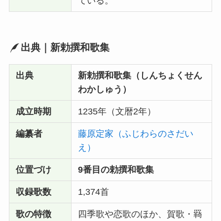
ている。
出典｜新勅撰和歌集
出典
新勅撰和歌集（しんちょくせん
わかしゅう）
成立時期
1235年（文暦2年）
編纂者
藤原定家（ふじわらのさだい
え）
位置づけ
9番目の勅撰和歌集
収録歌数
1,374首
歌の特徴
四季歌や恋歌のほか、賀歌・羇