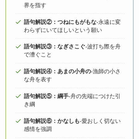
界を指す
語句解説②：つねにもがもな
‐永遠に変
わらずにいてほしいという願い
語句解説③：なぎさこぐ
‐波打ち際を舟
で漕ぐこと
語句解説④：あまの小舟の
‐漁師の小さ
な舟を表す
語句解説⑤：綱手
‐舟の先端につけた引
き綱
語句解説⑥：かなしも
‐愛おしく切ない
感情を強調