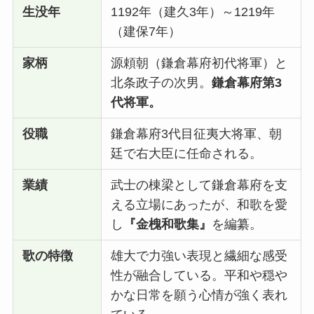
生没年
1192年（建久3年）～1219年
（建保7年）
家柄
源頼朝（鎌倉幕府初代将軍）と
北条政子の次男。
鎌倉幕府第3
代将軍。
役職
鎌倉幕府3代目征夷大将軍、朝
廷で右大臣に任命される。
業績
武士の棟梁として鎌倉幕府を支
える立場にあったが、和歌を愛
し
『金槐和歌集』
を編纂。
歌の特徴
雄大で力強い表現と繊細な感受
性が融合している。平和や穏や
かな日常を願う心情が強く表れ