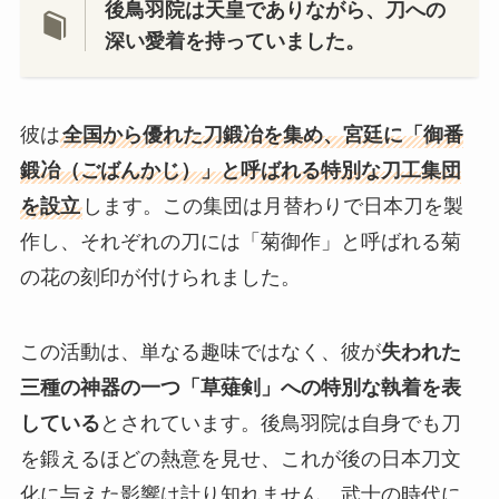
後鳥羽院は天皇でありながら、刀への
深い愛着を持っていました。
彼は
全国から優れた刀鍛冶を集め、宮廷に「御番
鍛冶（ごばんかじ）」と呼ばれる特別な刀工集団
を設立
します。この集団は月替わりで日本刀を製
作し、それぞれの刀には「菊御作」と呼ばれる菊
の花の刻印が付けられました。
この活動は、単なる趣味ではなく、彼が
失われた
三種の神器の一つ「草薙剣」への特別な執着を表
している
とされています。後鳥羽院は自身でも刀
を鍛えるほどの熱意を見せ、これが後の日本刀文
化に与えた影響は計り知れません。武士の時代に