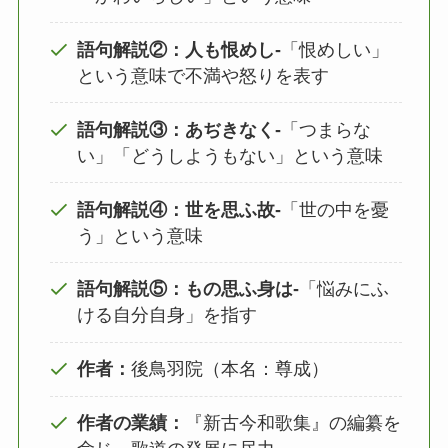
語句解説②：人も恨めし‐
「恨めしい」
という意味で不満や怒りを表す
語句解説③：あぢきなく‐
「つまらな
い」「どうしようもない」という意味
語句解説④：世を思ふ故‐
「世の中を憂
う」という意味
語句解説⑤：もの思ふ身は‐
「悩みにふ
ける自分自身」を指す
作者：
後鳥羽院（本名：尊成）
作者の業績：
『新古今和歌集』の編纂を