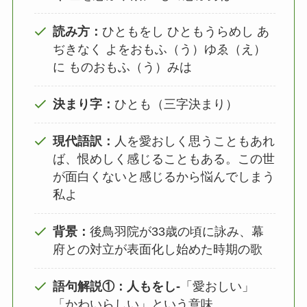
読み方：
ひともをし ひともうらめし あ
ぢきなく よをおもふ（う）ゆゑ（え）
に ものおもふ（う）みは
決まり字：
ひとも（三字決まり）
現代語訳：
人を愛おしく思うこともあれ
ば、恨めしく感じることもある。この世
が面白くないと感じるから悩んでしまう
私よ
背景：
後鳥羽院が33歳の頃に詠み、幕
府との対立が表面化し始めた時期の歌
語句解説①：人もをし‐
「愛おしい」
「かわいらしい」という意味