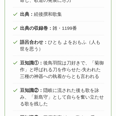
命じ、歌道の発展に尽力
出典：
続後撰和歌集
出典の収録巻：
雑・1199番
語呂合わせ：
ひとも よをおもふ（人も
世を思う）
豆知識①：
後鳥羽院は刀好きで、「菊御
作」と呼ばれる刀を作らせた‐失われた
三種の神器への執着からとも言われる
豆知識②：
隠岐に流された後も歌を詠
み、「新島守」として自らを奮い立たせ
る歌を残した