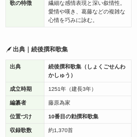
歌の特徴
繊細な感情表現と深い叙情性。
愛情や嘆き、葛藤などの複雑な
心情を巧みに詠む。
出典｜続後撰和歌集
出典
続後撰和歌集（しょくごせんわ
かしゅう）
成立時期
1251年（建長3年）
編纂者
藤原為家
位置づけ
10番目の勅撰和歌集
収録歌数
約1,370首