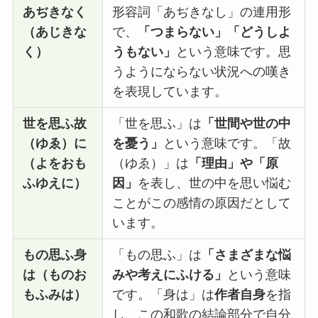
あぢきなく
形容詞「あぢきなし」の連用形
（あじきな
で、
「つまらない」「どうしよ
く）
うもない」
という意味です。思
うようにならない状況への嘆き
を表現しています。
世を思ふ故
「世を思ふ」は
「世間や世の中
（ゆゑ）に
を憂う」
という意味です。「故
（よをおも
（ゆゑ）」は
「理由」や「原
ふゆえに）
因」
を表し、世の中を思い悩む
ことがこの感情の原因だとして
います。
もの思ふ身
「もの思ふ」は
「さまざまな悩
は（ものお
みや考えにふける」
という意味
もふみは）
です。「身は」は
作者自身
を指
し、この和歌の結論部分で自分