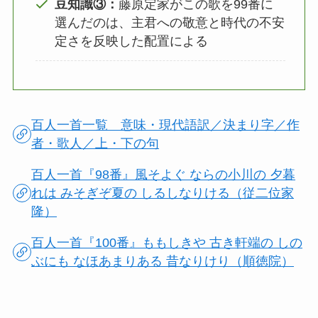
豆知識③：
藤原定家がこの歌を99番に
選んだのは、主君への敬意と時代の不安
定さを反映した配置による
百人一首一覧 意味・現代語訳／決まり字／作
者・歌人／上・下の句
百人一首『98番』風そよぐ ならの小川の 夕暮
れは みそぎぞ夏の しるしなりける（従二位家
隆）
百人一首『100番』ももしきや 古き軒端の しの
ぶにも なほあまりある 昔なりけり（順徳院）