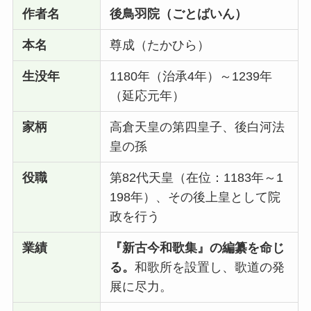
作者名
後鳥羽院（ごとばいん）
本名
尊成（たかひら）
生没年
1180年（治承4年）～1239年
（延応元年）
家柄
高倉天皇の第四皇子、後白河法
皇の孫
役職
第82代天皇（在位：1183年～1
198年）、その後上皇として院
政を行う
業績
『新古今和歌集』の編纂を命じ
る。
和歌所を設置し、歌道の発
展に尽力。