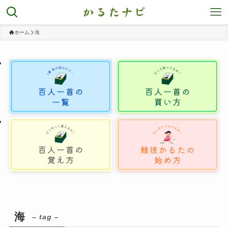
ホーム
海
海
– tag –