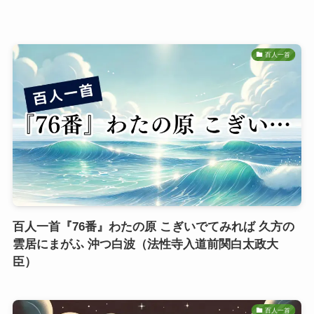
百人一首
百人一首『76番』わたの原 こぎいでてみれば 久方の
雲居にまがふ 沖つ白波（法性寺入道前関白太政大
臣）
百人一首