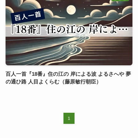
百人一首『18番』住の江の 岸による波 よるさへや 夢
の通ひ路 人目よくらむ（藤原敏行朝臣）
1