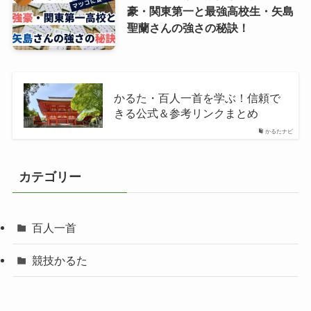
豪・関東第一と最強高校生・矢島
聖蘭さんの強さの秘訣！
かるた・百人一首を学ぶ！信頼で
きる公式＆参考リンクまとめ
かるたナビ
カテゴリー
百人一首
競技かるた